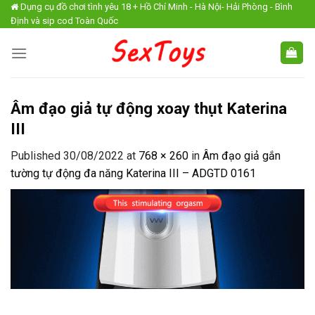
Skip
Dụng cụ đồ chơi tình yêu 18 + Hồ Chí Minh - Hà Nội- Hải Phòng - Bình
Định và sip cod Toàn Quốc
to
content
Âm đạo giả tự động xoay thụt Katerina
III
Published
30/08/2022
at
768 × 260
in
Âm đạo giả gắn
tường tự động đa năng Katerina III – ADGTD 0161