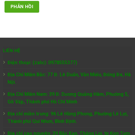
LIÊN HỆ
Điện thoại: (zalo): 0978555377)
Địa Chỉ Miền Bắc: 77 Đ. Lê Duẩn, Văn Miếu, Đống Đa, Hà
Nội.
Địa Chỉ Miền Nam:
39 Đ. Dương Quảng Hàm, Phường 5,
Gò Vấp, Thành phố Hồ Chí Minh
Địa chỉ miền trung: 96 Lê Hồng Phong, Phường Lê Lợi,
Thành phố Qui Nhơn, Bình Định.
Địa chỉ cao nguyên: 39 Bắc Kạn, Thắng Lợi, tp Kon Tum,