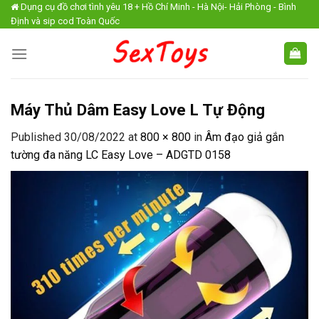
Skip
Dụng cụ đồ chơi tình yêu 18 + Hồ Chí Minh - Hà Nội- Hải Phòng - Bình
Định và sip cod Toàn Quốc
to
content
Máy Thủ Dâm Easy Love L Tự Động
Published
30/08/2022
at
800 × 800
in
Âm đạo giả gắn
tường đa năng LC Easy Love – ADGTD 0158