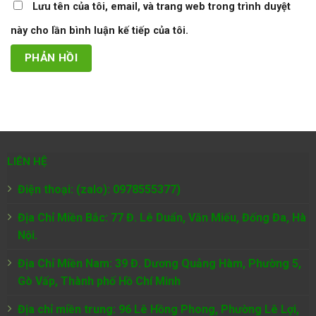
Lưu tên của tôi, email, và trang web trong trình duyệt
này cho lần bình luận kế tiếp của tôi.
LIÊN HỆ
Điện thoại: (zalo): 0978555377)
Địa Chỉ Miền Bắc: 77 Đ. Lê Duẩn, Văn Miếu, Đống Đa, Hà
Nội.
Địa Chỉ Miền Nam:
39 Đ. Dương Quảng Hàm, Phường 5,
Gò Vấp, Thành phố Hồ Chí Minh
Địa chỉ miền trung: 96 Lê Hồng Phong, Phường Lê Lợi,