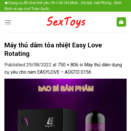
Skip
Dụng cụ đồ chơi tình yêu 18 + Hồ Chí Minh - Hà Nội- Hải Phòng - Bình
Định và sip cod Toàn Quốc
to
content
Máy thủ dâm tỏa nhiệt Easy Love
Rotating
Published
29/08/2022
at
750 × 806
in
Máy thủ dâm dụng
cụ yêu cho nam EASYLOVE – ADGTD 0156