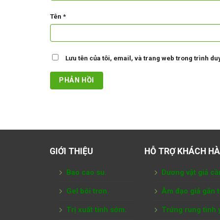
Tên
*
Lưu tên của tôi, email, và trang web trong trình duy
GIỚI THIỆU
HỖ TRỢ KHÁCH H
Bao cao su.
Dương vật giả cầ
Gel bôi trơn.
Âm đạo giả gắn 
Trị xuất tinh sớm.
Trứng rung tình 