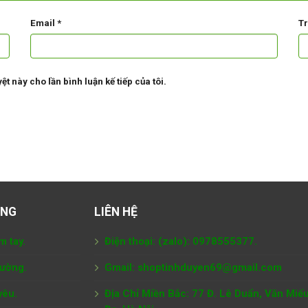
Email
*
T
ệt này cho lần bình luận kế tiếp của tôi.
ÀNG
LIÊN HỆ
m tay.
Điện thoại: (zalo): 0978555377.
tường.
Gmail: shoptinhduyen69@gmail.com
yêu.
Địa Chỉ Miền Bắc: 77 Đ. Lê Duẩn, Văn Miế