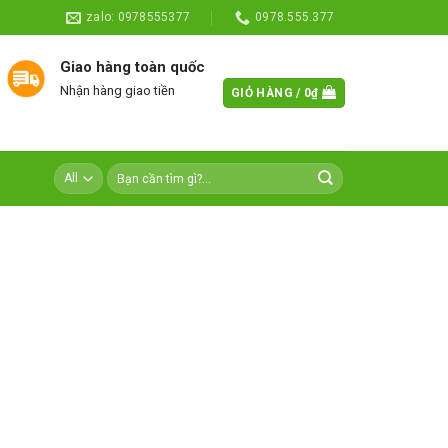
zalo: 0978555377
0978.555.377
Giao hàng toàn quốc
Nhận hàng giao tiền
GIỎ HÀNG /
0
₫