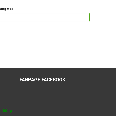
rang web
FANPAGE FACEBOOK
u, Đống