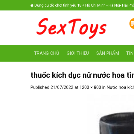
Skip
Dụng cụ đồ chơi tình yêu 18 + Hồ Chí Minh - Hà Nội- Hải P
to
content
TRANG CHỦ
GIỚI THIỆU
SẢN PHẨM
TIN
thuốc kích dục nữ nước hoa tì
Published
21/07/2022
at
1200 × 800
in
Nước hoa kíc