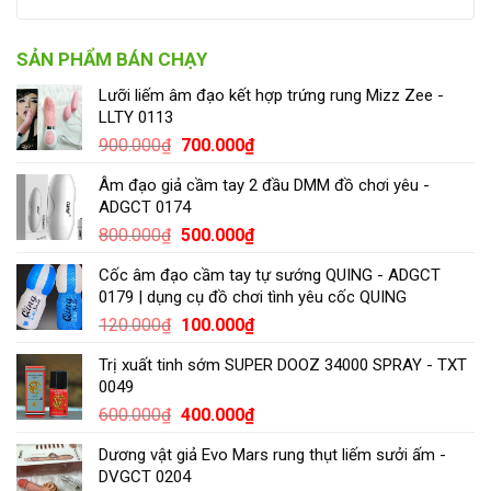
SẢN PHẨM BÁN CHẠY
Lưỡi liếm âm đạo kết hợp trứng rung Mizz Zee -
LLTY 0113
900.000
₫
700.000
₫
Âm đạo giả cầm tay 2 đầu DMM đồ chơi yêu -
ADGCT 0174
800.000
₫
500.000
₫
Cốc âm đạo cầm tay tự sướng QUING - ADGCT
0179 | dụng cụ đồ chơi tình yêu cốc QUING
120.000
₫
100.000
₫
Trị xuất tinh sớm SUPER DOOZ 34000 SPRAY - TXT
0049
600.000
₫
400.000
₫
Dương vật giả Evo Mars rung thụt liếm sưởi ấm -
DVGCT 0204