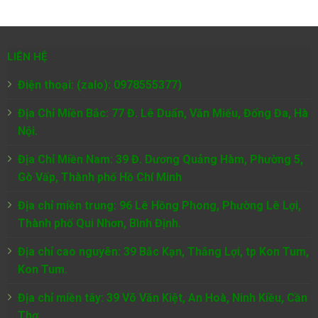
LIÊN HỆ
Điện thoại: (zalo): 0978555377)
Địa Chỉ Miền Bắc: 77 Đ. Lê Duẩn, Văn Miếu, Đống Đa, Hà
Nội.
Địa Chỉ Miền Nam:
39 Đ. Dương Quảng Hàm, Phường 5,
Gò Vấp, Thành phố Hồ Chí Minh
Địa chỉ miền trung: 96 Lê Hồng Phong, Phường Lê Lợi,
Thành phố Qui Nhơn, Bình Định.
Địa chỉ cao nguyên: 39 Bắc Kạn, Thắng Lợi, tp Kon Tum,
Kon Tum.
Địa chỉ miền tây: 39 Võ Văn Kiệt, An Hoà, Ninh Kiều, Cần
Thơ.