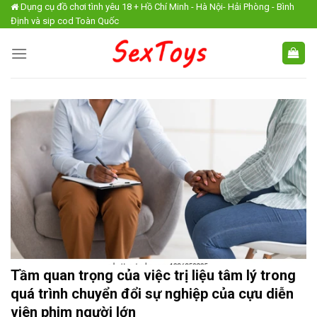
Skip
Dụng cụ đồ chơi tình yêu 18 + Hồ Chí Minh - Hà Nội- Hải Phòng - Bình
Định và sip cod Toàn Quốc
to
content
Tầm quan trọng của việc trị liệu tâm lý trong
quá trình chuyển đổi sự nghiệp của cựu diễn
viên phim người lớn