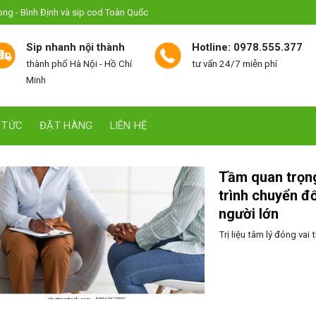
hòng - Bình Định và sip cod Toàn Quốc
Sip nhanh nội thành
Hotline: 0978.555.377
thành phố Hà Nội - Hồ Chí
tư vấn 24/7 miễn phí
Minh
 TỨC
ĐẶT HÀNG
LIÊN HỆ
Tầm quan trọng 
trình chuyển đ
người lớn
Trị liệu tâm lý đóng vai 