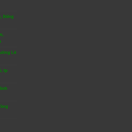
u, Đống
m,
h
hường Lê
, tp
Ninh
Hồng