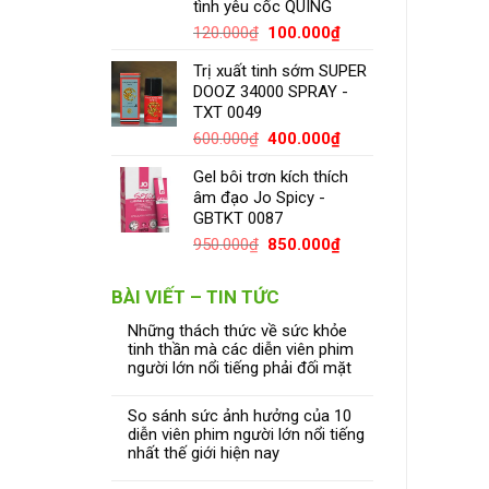
tình yêu cốc QUING
120.000
₫
100.000
₫
Trị xuất tinh sớm SUPER
DOOZ 34000 SPRAY -
TXT 0049
600.000
₫
400.000
₫
Gel bôi trơn kích thích
âm đạo Jo Spicy -
GBTKT 0087
950.000
₫
850.000
₫
BÀI VIẾT – TIN TỨC
Những thách thức về sức khỏe
tinh thần mà các diễn viên phim
người lớn nổi tiếng phải đối mặt
So sánh sức ảnh hưởng của 10
diễn viên phim người lớn nổi tiếng
nhất thế giới hiện nay