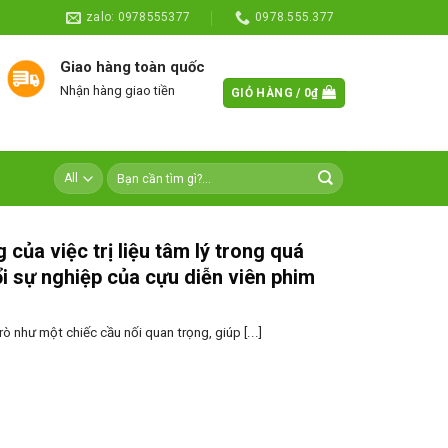
zalo: 0978555377
0978.555.377
Giao hàng toàn quốc
Nhận hàng giao tiền
GIỎ HÀNG /
0
₫
của việc trị liệu tâm lý trong quá
ổi sự nghiệp của cựu diễn viên phim
trò như một chiếc cầu nối quan trọng, giúp [...]