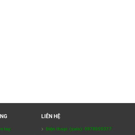
ÀNG
LIÊN HỆ
m tay.
Điện thoại: (zalo): 0978555377.