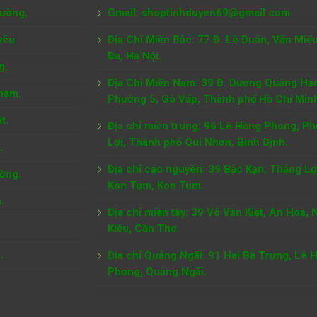
tường.
Gmail: shoptinhduyen69@gmail.com
yêu.
Địa Chỉ Miền Bắc: 77 Đ. Lê Duẩn, Văn Miế
Đa, Hà Nội.
g.
Địa Chỉ Miền Nam:
39 Đ. Dương Quảng Hà
nam.
Phường 5, Gò Vấp, Thành phố Hồ Chí Min
t.
Địa chỉ miền trung: 96 Lê Hồng Phong, P
Lợi, Thành phố Qui Nhơn, Bình Định.
.
Địa chỉ cao nguyên: 39 Bắc Kạn, Thắng Lợi
ờng.
Kon Tum, Kon Tum.
.
Địa chỉ miền tây: 39 Võ Văn Kiệt, An Hoà, 
Kiều, Cần Thơ.
.
Địa chỉ Quảng Ngãi: 91 Hai Bà Trưng, Lê 
Phong, Quảng Ngãi.