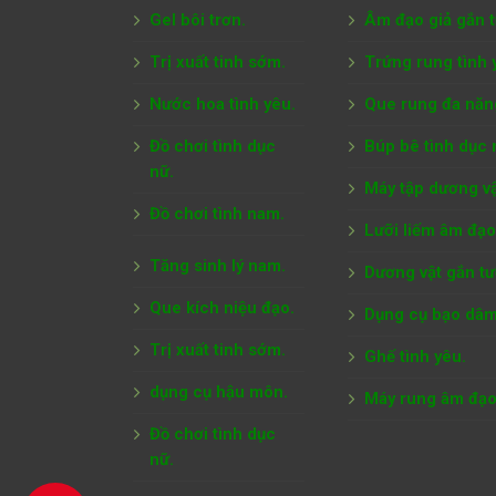
Gel bôi trơn.
Âm đạo giả gắn 
Trị xuất tinh sớm.
Trứng rung tình 
Nước hoa tình yêu.
Que rung đa năn
Đồ chơi tình dục
Búp bê tình dục 
nữ.
Máy tập dương vậ
Đồ chơi tình nam.
Lưỡi liếm âm đạo
Tăng sinh lý nam.
Dương vật gắn tư
Que kích niệu đạo.
Dụng cụ bạo dâm
Trị xuất tinh sớm.
Ghế tình yêu.
dụng cụ hậu môn.
Máy rung âm đạo
Đồ chơi tình dục
nữ.