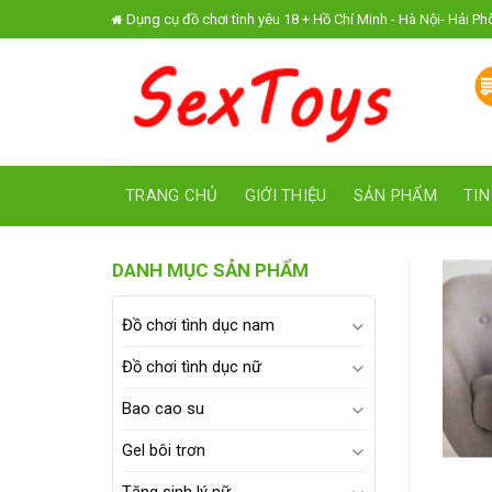
Skip
Dụng cụ đồ chơi tình yêu 18 + Hồ Chí Minh - Hà Nội- Hải P
to
content
TRANG CHỦ
GIỚI THIỆU
SẢN PHẨM
TIN
DANH MỤC SẢN PHẨM
Đồ chơi tình dục nam
Đồ chơi tình dục nữ
Bao cao su
Gel bôi trơn