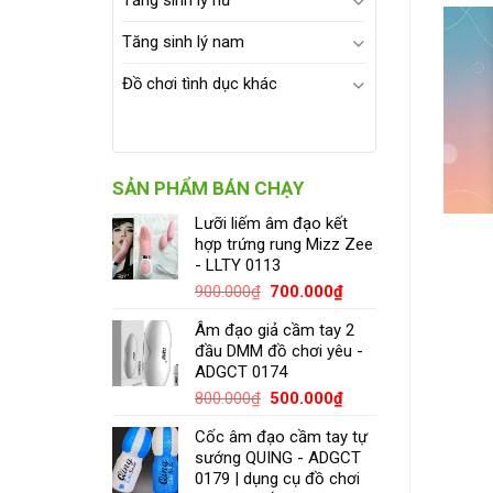
Tăng sinh lý nữ
Tăng sinh lý nam
Đồ chơi tình dục khác
SẢN PHẨM BÁN CHẠY
Lưỡi liếm âm đạo kết
hợp trứng rung Mizz Zee
- LLTY 0113
900.000
₫
700.000
₫
Âm đạo giả cầm tay 2
đầu DMM đồ chơi yêu -
ADGCT 0174
800.000
₫
500.000
₫
Cốc âm đạo cầm tay tự
sướng QUING - ADGCT
0179 | dụng cụ đồ chơi