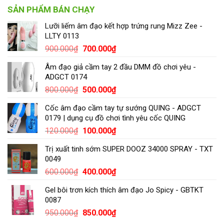
SẢN PHẨM BÁN CHẠY
Lưỡi liếm âm đạo kết hợp trứng rung Mizz Zee -
LLTY 0113
900.000
₫
700.000
₫
Âm đạo giả cầm tay 2 đầu DMM đồ chơi yêu -
ADGCT 0174
800.000
₫
500.000
₫
Cốc âm đạo cầm tay tự sướng QUING - ADGCT
0179 | dụng cụ đồ chơi tình yêu cốc QUING
120.000
₫
100.000
₫
Trị xuất tinh sớm SUPER DOOZ 34000 SPRAY - TXT
0049
600.000
₫
400.000
₫
Gel bôi trơn kích thích âm đạo Jo Spicy - GBTKT
0087
950.000
₫
850.000
₫