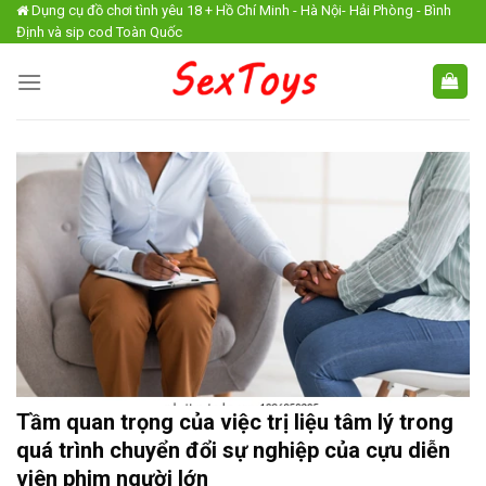
Skip
Dụng cụ đồ chơi tình yêu 18 + Hồ Chí Minh - Hà Nội- Hải Phòng - Bình
Định và sip cod Toàn Quốc
to
content
Tầm quan trọng của việc trị liệu tâm lý trong
quá trình chuyển đổi sự nghiệp của cựu diễn
viên phim người lớn